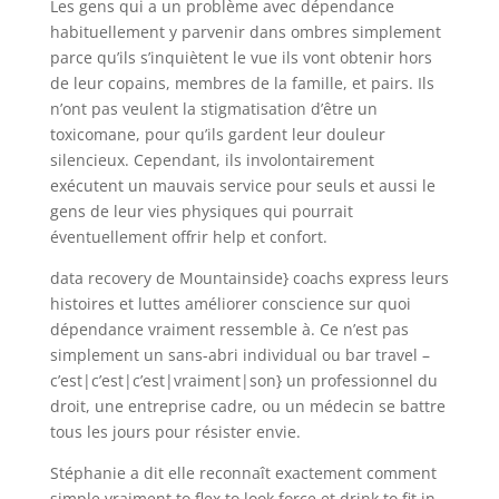
Les gens qui a un problème avec dépendance
habituellement y parvenir dans ombres simplement
parce qu’ils s’inquiètent le vue ils vont obtenir hors
de leur copains, membres de la famille, et pairs. Ils
n’ont pas veulent la stigmatisation d’être un
toxicomane, pour qu’ils gardent leur douleur
silencieux. Cependant, ils involontairement
exécutent un mauvais service pour seuls et aussi le
gens de leur vies physiques qui pourrait
éventuellement offrir help et confort.
data recovery de Mountainside} coachs express leurs
histoires et luttes améliorer conscience sur quoi
dépendance vraiment ressemble à. Ce n’est pas
simplement un sans-abri individual ou bar travel –
c’est|c’est|c’est|vraiment|son} un professionnel du
droit, une entreprise cadre, ou un médecin se battre
tous les jours pour résister envie.
Stéphanie a dit elle reconnaît exactement comment
simple vraiment to flex to look force et drink to fit in,